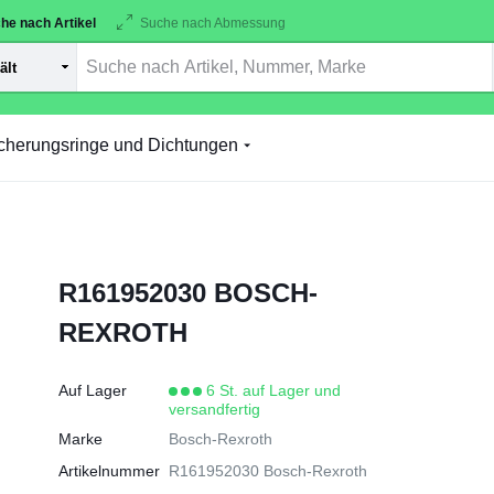
he nach Artikel
Suche nach Abmessung
cherungsringe und Dichtungen
R161952030 BOSCH-
REXROTH
Auf Lager
6 St. auf Lager und
versandfertig
Marke
Bosch-Rexroth
Artikelnummer
R161952030 Bosch-Rexroth