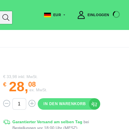
EUR
EINLOGGEN
€ 33,98
inkl. MwSt.
28
,
08
€
ex. MwSt.
IN DEN WARENKORB
Garantierter Versand am selben Tag
bei
Bestellungen vor 18:00 Uhr (MESZ)