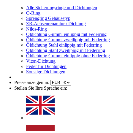
Alle Sicherungsringe und Dichtungen
O-Ring
Sprengring Gehäusetyp
ZR-Achsenreparatur / Dichtung
Nilos-Ring
Öldichtung Gummi einlippig mit Federring
Öldichtung Gummi zweilippig mit Federring
Öldichtung Stahl einlippig mit Federring
Öldichtung Stahl zweilippig mit Federring
Öldichtung Gummi einlippig ohne Federring
Viton-Dichtung
Feder für Dichtungen
Sonstige Dichtungen
Preise anzeigen in:
Stellen Sie Ihre Sprache ein: