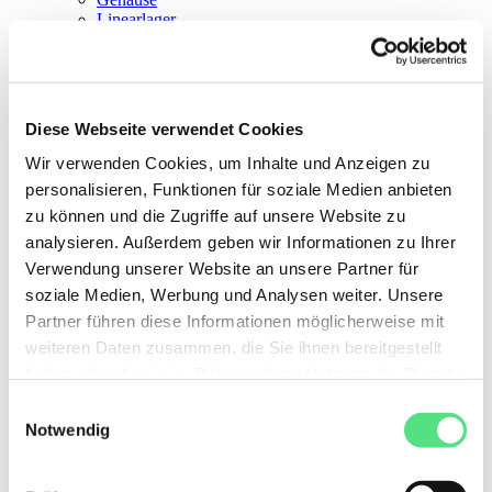
Linearlager
Automotive-Kits
Sonstige Lager
Teile für Lager
Werkzeuge für Lager
Schmierfett und Schmierstoff
Diese Webseite verwendet Cookies
Getriebemotoren
Wir verwenden Cookies, um Inhalte und Anzeigen zu
personalisieren, Funktionen für soziale Medien anbieten
zu können und die Zugriffe auf unsere Website zu
analysieren. Außerdem geben wir Informationen zu Ihrer
Verwendung unserer Website an unsere Partner für
soziale Medien, Werbung und Analysen weiter. Unsere
Partner führen diese Informationen möglicherweise mit
weiteren Daten zusammen, die Sie ihnen bereitgestellt
haben oder die sie im Rahmen Ihrer Nutzung der Dienste
gesammelt haben. Sie geben Einwilligung zu unseren
Einwilligungsauswahl
notwendige Cookies, wenn Sie unsere Webseite
Notwendig
weiterhin nutzen.