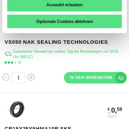
Auswahl erlauben
Optionale Cookies ablehnen
3,
28
€
ex.
MwSt.
VS050 NAK SEALING TECHNOLOGIES
Garantierter Versand am selben Tag bei Bestellungen vor 18:00
Uhr (MESZ)
1 St.
IN DEN WARENKORB
0,
59
€
ex.
MwSt.
CR15X25X5HMA10R SKF