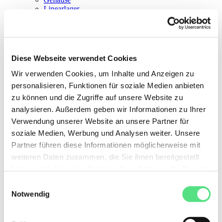
Linearlager
Automotive-Kits
Sonstige Lager
Teile für Lager
Werkzeuge für Lager
Schmierfett und Schmierstoff
Diese Webseite verwendet Cookies
Getriebemotoren
Wir verwenden Cookies, um Inhalte und Anzeigen zu
personalisieren, Funktionen für soziale Medien anbieten
zu können und die Zugriffe auf unsere Website zu
analysieren. Außerdem geben wir Informationen zu Ihrer
Verwendung unserer Website an unsere Partner für
soziale Medien, Werbung und Analysen weiter. Unsere
Partner führen diese Informationen möglicherweise mit
weiteren Daten zusammen, die Sie ihnen bereitgestellt
haben oder die sie im Rahmen Ihrer Nutzung der Dienste
gesammelt haben. Sie geben Einwilligung zu unseren
Einwilligungsauswahl
notwendige Cookies, wenn Sie unsere Webseite
Notwendig
weiterhin nutzen.