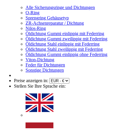
Alle Sicherungsringe und Dichtungen
O-Ring
Sprengring Gehäusetyp
ZR-Achsenreparatur / Dichtung
Nilos-Ring
Öldichtung Gummi einlippig mit Federring
Öldichtung Gummi zweilippig mit Federring
Öldichtung Stahl einlippig mit Federring
Öldichtung Stahl zweilippig mit Federring
Öldichtung Gummi einlippig ohne Federring
Viton-Dichtung
Feder für Dichtungen
Sonstige Dichtungen
Preise anzeigen in:
Stellen Sie Ihre Sprache ein: