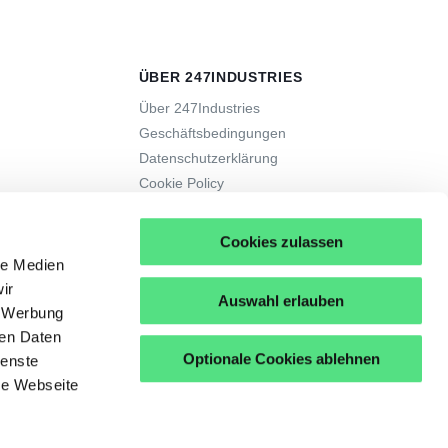
ÜBER 247INDUSTRIES
Über 247Industries
Geschäftsbedingungen
Datenschutzerklärung
Cookie Policy
Disclaimer
Cookies zulassen
le Medien
ir
Auswahl erlauben
, Werbung
ren Daten
Optionale Cookies ablehnen
ienste
re Webseite