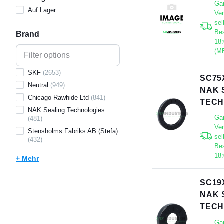
Gar
Auf Lager
Ve
sel
Bes
Brand
18:
(M
SKF
(
2653
)
SC75
Neutral
(
949
)
NAK 
Chicago Rawhide Ltd
(
841
)
TECH
NAK Sealing Technologies
Gar
(
481
)
Ve
Stensholms Fabriks AB (Stefa)
sel
(
432
)
Bes
18
+ Mehr
SC19
NAK 
TECH
Gar