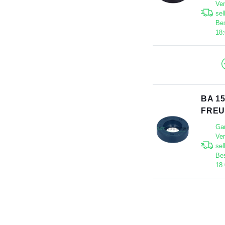
Ve
sel
Bes
18
BA 1
FRE
Gar
Ve
sel
Bes
18