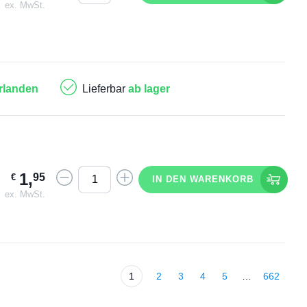
ex. MwSt.
rlanden
Lieferbar
ab lager
1
,
95
€
IN DEN WARENKORB
ex. MwSt.
1
2
3
4
5
…
662