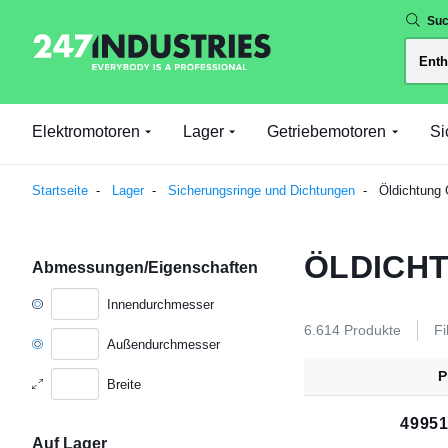
Suc
Elektromotoren
Lager
Getriebemotoren
Si
Startseite
Lager
Sicherungsringe und Dichtungen
Öldichtung G
ÖLDICHT
Abmessungen/Eigenschaften
Innendurchmesser
6.614 Produkte
Fi
Außendurchmesser
P
Breite
4995
Auf Lager