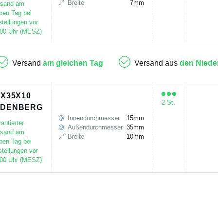
Breite
7mm
rsand am
ben Tag bei
tellungen vor
:00 Uhr (MESZ)
Versand
am gleichen Tag
Versand aus
den Niede
5X35X10
2 St.
UDENBERG
Innendurchmesser
15mm
antierter
Außendurchmesser
35mm
rsand am
Breite
10mm
ben Tag bei
tellungen vor
:00 Uhr (MESZ)