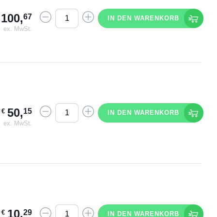
100
,
67
IN DEN WARENKORB
ex. MwSt.
50
,
15
€
IN DEN WARENKORB
ex. MwSt.
10
,
29
€
IN DEN WARENKORB