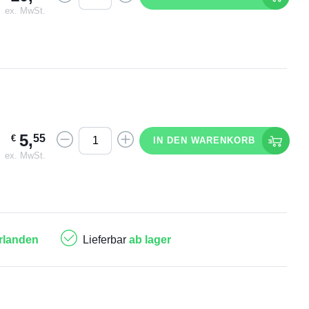
ex. MwSt.
5
,
55
€
IN DEN WARENKORB
ex. MwSt.
rlanden
Lieferbar
ab lager