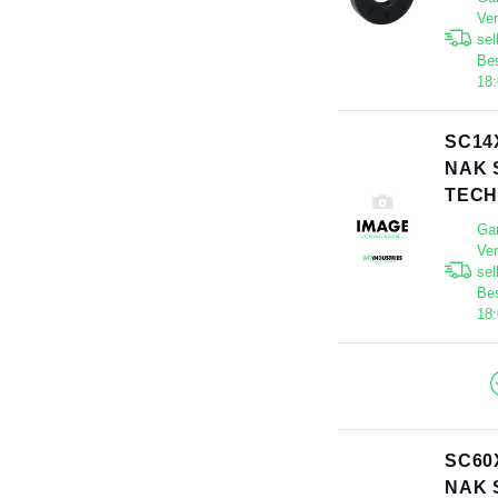
Ve
sel
Bes
18
SC14
NAK 
TECH
Gar
Ve
sel
Bes
18
SC60
NAK 