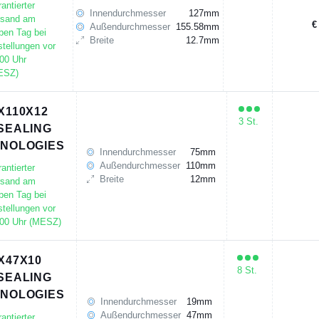
antierter
Innendurchmesser
127mm
rsand am
€
Außendurchmesser
155.58mm
ben Tag bei
Breite
12.7mm
tellungen vor
00 Uhr
ESZ)
X110X12
3 St.
SEALING
NOLOGIES
Innendurchmesser
75mm
Außendurchmesser
110mm
antierter
Breite
12mm
rsand am
ben Tag bei
tellungen vor
:00 Uhr (MESZ)
X47X10
8 St.
SEALING
NOLOGIES
Innendurchmesser
19mm
Außendurchmesser
47mm
antierter