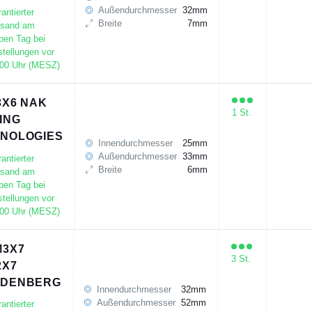
Außendurchmesser
32mm
antierter
Breite
7mm
rsand am
ben Tag bei
tellungen vor
:00 Uhr (MESZ)
3X6 NAK
1 St.
ING
NOLOGIES
Innendurchmesser
25mm
Außendurchmesser
33mm
antierter
Breite
6mm
rsand am
ben Tag bei
tellungen vor
:00 Uhr (MESZ)
3X7
3 St.
2X7
UDENBERG
Innendurchmesser
32mm
Außendurchmesser
52mm
antierter