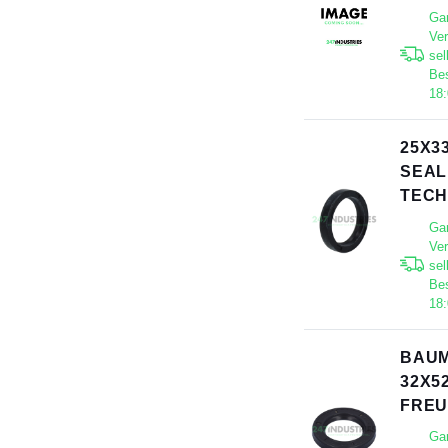
Gar
Ve
sel
Bes
18
25X3
SEAL
TECH
Gar
Ve
sel
Bes
18
BAUM
32X5
FRE
Gar