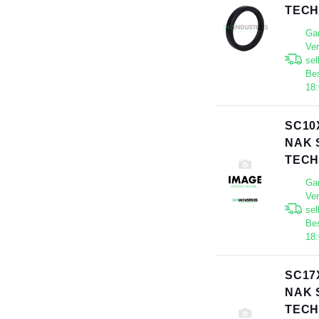
TECH
Gar
Ve
sel
Bes
18
SC10
NAK 
TECH
Gar
Ve
sel
Bes
18
SC17
NAK 
TECH