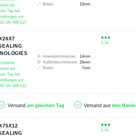
Breite
10mm
rsand am
ben Tag bei
tellungen vor
:00 Uhr (MESZ)
X26X7
5 St.
SEALING
NOLOGIES
Innendurchmesser
14mm
Außendurchmesser
26mm
antierter
Breite
7mm
rsand am
ben Tag bei
tellungen vor
:00 Uhr (MESZ)
Versand
am gleichen Tag
Versand aus
den Niede
X75X12
1 St.
SEALING