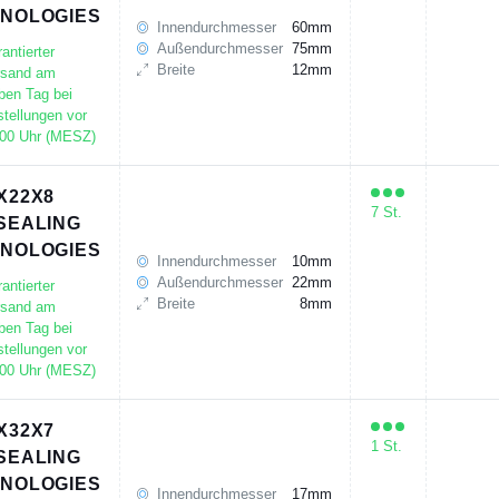
NOLOGIES
Innendurchmesser
60mm
Außendurchmesser
75mm
antierter
Breite
12mm
rsand am
ben Tag bei
tellungen vor
:00 Uhr (MESZ)
X22X8
7 St.
SEALING
NOLOGIES
Innendurchmesser
10mm
Außendurchmesser
22mm
antierter
Breite
8mm
rsand am
ben Tag bei
tellungen vor
:00 Uhr (MESZ)
X32X7
1 St.
SEALING
NOLOGIES
Innendurchmesser
17mm