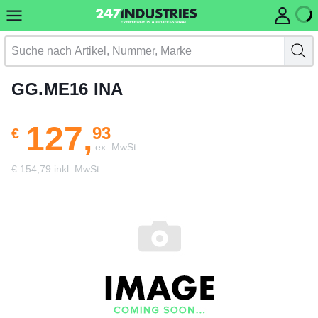
GG.ME16 INA
127,
93
€
ex. MwSt.
€ 154,79 inkl. MwSt.