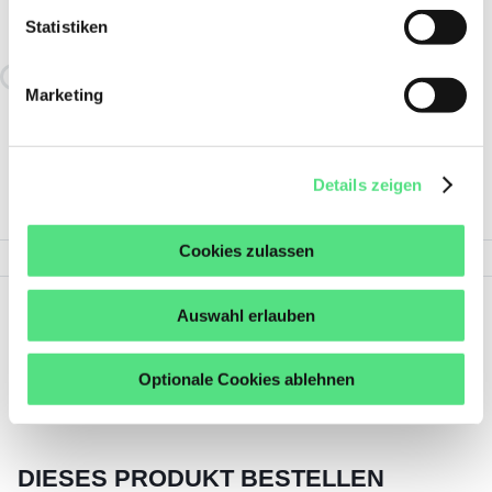
ÄHNLICH WIE:
GG.ME16 INA
Statistiken
Alternativen werden geladen
Marketing
Details zeigen
PRODUKTSPEZIFIKATIONEN
Cookies zulassen
Auswahl erlauben
weniger
Alle Details anzeigen
zeigen
Optionale Cookies ablehnen
DIESES PRODUKT BESTELLEN