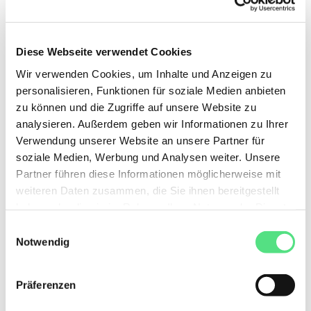
Diese Webseite verwendet Cookies
Wir verwenden Cookies, um Inhalte und Anzeigen zu
personalisieren, Funktionen für soziale Medien anbieten
zu können und die Zugriffe auf unsere Website zu
analysieren. Außerdem geben wir Informationen zu Ihrer
Verwendung unserer Website an unsere Partner für
soziale Medien, Werbung und Analysen weiter. Unsere
Partner führen diese Informationen möglicherweise mit
weiteren Daten zusammen, die Sie ihnen bereitgestellt
haben oder die sie im Rahmen Ihrer Nutzung der Dienste
gesammelt haben. Sie geben Einwilligung zu unseren
Einwilligungsauswahl
notwendige Cookies, wenn Sie unsere Webseite
Notwendig
weiterhin nutzen.
Präferenzen