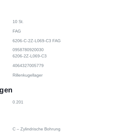
10 St.
FAG
6206-C-2Z-L069-C3 FAG
0958780920030
6206-2Z-L069-C3
4064327005779
Rillenkugellager
gen
0.201
C – Zylindrische Bohrung