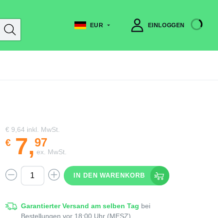
EUR
EINLOGGEN
€ 9,64
inkl. MwSt.
7
,
97
€
ex. MwSt.
IN DEN WARENKORB
Garantierter Versand am selben Tag
bei
Bestellungen vor 18:00 Uhr (MESZ)