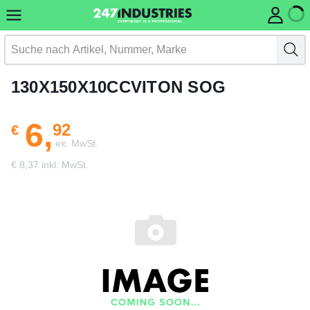
130X150X10CCVITON SOG
6,
92
€
ex. MwSt.
€ 8,37 inkl. MwSt.