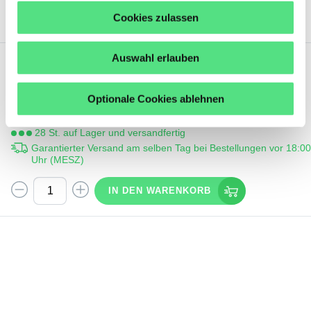
DIESES PRODUKT BESTELLEN
Cookies zulassen
Auswahl erlauben
6,
92
€
ex. MwSt.
Optionale Cookies ablehnen
130X150X10CCVITON SOG
28 St. auf Lager und versandfertig
Garantierter Versand am selben Tag bei Bestellungen vor 18:0
Uhr (MESZ)
IN DEN WARENKORB