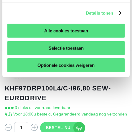
minder
Details tonen
Alle cookies toestaan
BESTEL DIT PRODUCT
Selectie toestaan
1.173,
56
€
Optionele cookies weigeren
excl. BTW
KHF97DRP100L4/C-I96,80 SEW-
EURODRIVE
3 stuks uit voorraad leverbaar
Voor 18:00u besteld, Gegarandeerd vandaag nog verzonden
BESTEL NU