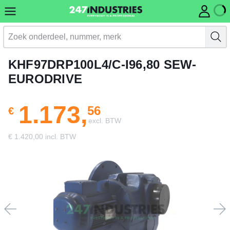
KHF97DRP100L4/C-I96,80 SEW-
EURODRIVE
1.173,
56
€
excl. BTW
€ 1.420,00 incl. BTW