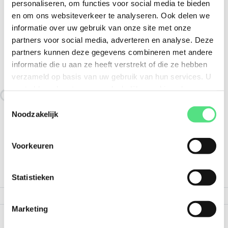
personaliseren, om functies voor social media te bieden
en om ons websiteverkeer te analyseren. Ook delen we
informatie over uw gebruik van onze site met onze
VERGELIJKBAAR MET:
partners voor social media, adverteren en analyse. Deze
partners kunnen deze gegevens combineren met andere
KHF97DRP100L4/C-I96,80 SEW-
informatie die u aan ze heeft verstrekt of die ze hebben
EURODRIVE
verzameld op basis van uw gebruik van hun services. U
gaat akkoord met onze noodzakelijke cookies als u onze
Vergelijkbare producten worden geladen
website blijft gebruiken.
Toestemmingsselectie
Noodzakelijk
Voorkeuren
PRODUCTINFORMATIE/
SPECIFICATIES
Statistieken
Marketing
Toon
Toon alle details